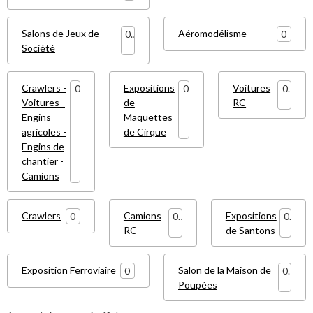
Salons de Jeux de
Aéromodélisme
0
0
Société
Crawlers -
Expositions
Voitures
0
0
0
Voitures -
de
RC
Engins
Maquettes
agricoles -
de Cirque
Engins de
chantier -
Camions
Crawlers
Camions
Expositions
0
0
0
RC
de Santons
Exposition Ferroviaire
Salon de la Maison de
0
0
Poupées