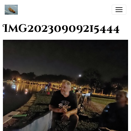
Img20230909215444